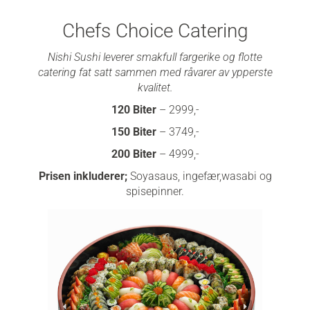
Chefs Choice Catering
Nishi Sushi leverer smakfull fargerike og flotte
catering fat satt sammen med råvarer av ypperste
kvalitet.
120 Biter
–
2999
,-
150 Biter
–
3749
,-
200 Biter
–
4999
,-
Prisen inkluderer;
Soyasaus, ingefær,wasabi og
spisepinner.