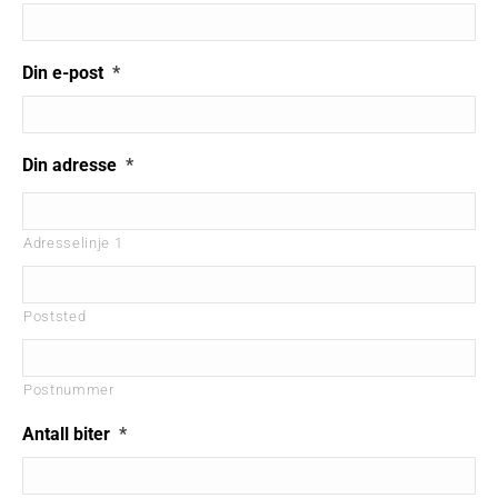
Din e-post
*
Din adresse
*
Adresselinje 1
Poststed
Postnummer
Antall biter
*