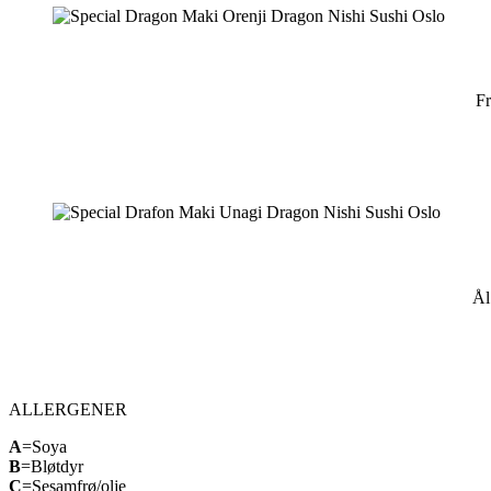
Fr
Ål
ALLERGENER
A
=Soya
B
=Bløtdyr
C
=Sesamfrø/olje