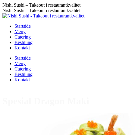
Nishi Sushi – Takeout i restaurantkvalitet
Nishi Sushi – Takeout i restaurantkvalitet
Startside
Meny
Catering
Bestilling
Kontakt
Startside
Meny
Catering
Bestilling
Kontakt
Startsiden
»
Meny
»
Spesial Dragon Maki
Spesial Dragon Maki