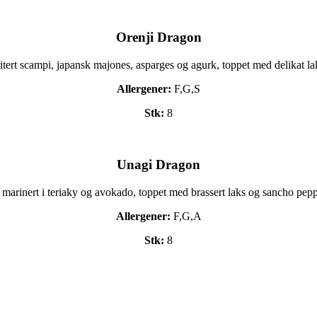
Orenji Dragon
itert scampi,
japansk majones
, asparges og agurk, toppet med delikat la
Allergener:
F,G,S
Stk:
8
Unagi Dragon
 marinert i teriaky og avokado, toppet med brassert laks og sancho pepp
Allergener:
F,G,A
Stk:
8