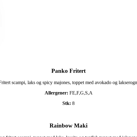
Panko Fritert
Fritert scampi, laks og spicy majones, toppet med avokado og lakserogn
Allergener:
FE,F,G,S,A
Stk:
8
Rainbow Maki