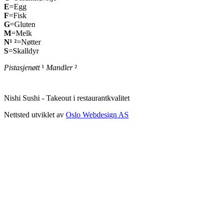
E
=Egg
F
=Fisk
G
=Gluten
M
=Melk
N¹ ²
=Nøtter
S
=Skalldyr
Pistasjenøtt
¹
Mandler
²
Nishi Sushi - Takeout i restaurantkvalitet
Nettsted utviklet av
Oslo Webdesign AS