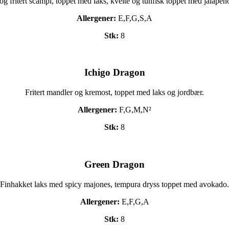
g fritert scampi, toppet med laks, kveite og tunfisk toppet med jalapen
Allergener:
E,F,G,S,A
Stk:
8
Ichigo Dragon
Fritert mandler og kremost, toppet med laks og jordbær.
Allergener:
F,G,M,N²
Stk:
8
Green Dragon
Finhakket laks med spicy majones, tempura dryss toppet med avokado.
Allergener:
E,F,G,A
Stk:
8