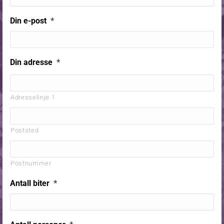
Din e-post
*
Din adresse
*
Adresselinje 1
Poststed
Postnummer
Antall biter
*