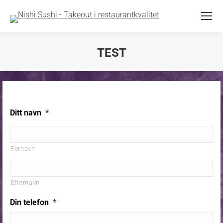
TEST
You are here:
Ditt navn
*
Fornavn
Etternavn
Din telefon
*